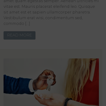
amet quam egestas semper. Aenean ultricies mi
vitae est. Mauris placerat eleifend leo. Quisque
sit amet est et sapien ullamcorper pharetra.
Vestibulum erat wisi, condimentum sed,
commodo […]
READ MORE