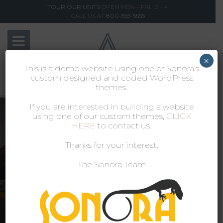
TOUR OUR UNITS
OPEN MON – FRI, 12 – 4
CALL US AT
800-555-5555
×
This is a demo website using one of Sonora’s
custom designed and coded WordPress
themes.
If you are interested in building a website
using one of our custom themes,
CLICK
HERE
to contact us.
Thanks for your interest.
The Sonora Team