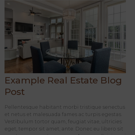
Example Real Estate Blog
Post
Pellentesque habitant morbi tristique senectus
et netus et malesuada fames ac turpis egestas.
Vestibulum tortor quam, feugiat vitae, ultricies
eget, tempor sit amet, ante. Donec eu libero sit